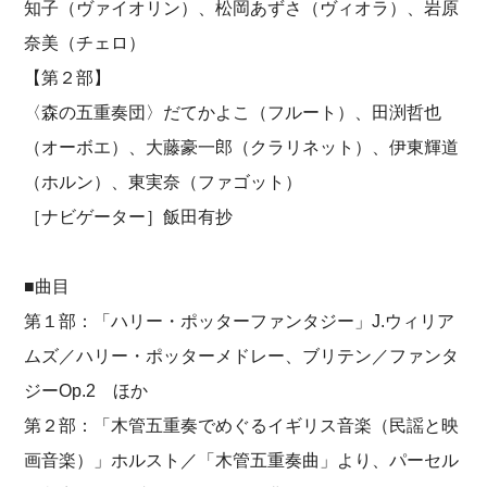
知子（ヴァイオリン）、松岡あずさ（ヴィオラ）、岩原
奈美（チェロ）
【第２部】
〈森の五重奏団〉だてかよこ（フルート）、田渕哲也
（オーボエ）、大藤豪一郎（クラリネット）、伊東輝道
（ホルン）、東実奈（ファゴット）
［ナビゲーター］飯田有抄
■曲目
第１部：「ハリー・ポッターファンタジー」J.ウィリア
ムズ／ハリー・ポッターメドレー、ブリテン／ファンタ
ジーOp.2 ほか
第２部：「木管五重奏でめぐるイギリス音楽（民謡と映
画音楽）」ホルスト／「木管五重奏曲」より、パーセル