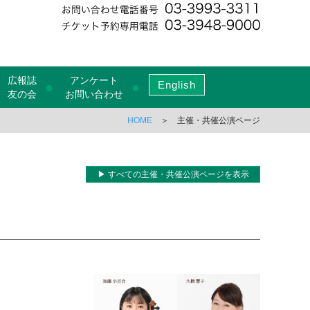
広報誌
アンケート
English
●
●
友の会
お問い合わせ
HOME
＞ 主催・共催公演ページ
▶ すべての主催・共催公演ページを表示