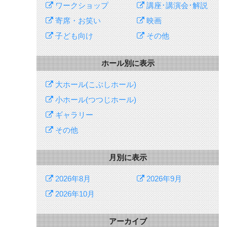
ワークショップ
講座･講演会･解説
寄席・お笑い
映画
子ども向け
その他
ホール別に表示
大ホール(こぶしホール)
小ホール(つつじホール)
ギャラリー
その他
月別に表示
2026年8月
2026年9月
2026年10月
アーカイブ