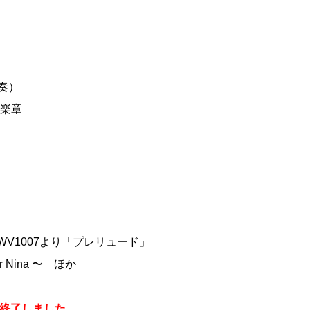
重奏）
１楽章
WV1007より「プレリュード」
Nina 〜 ほか
終了しました