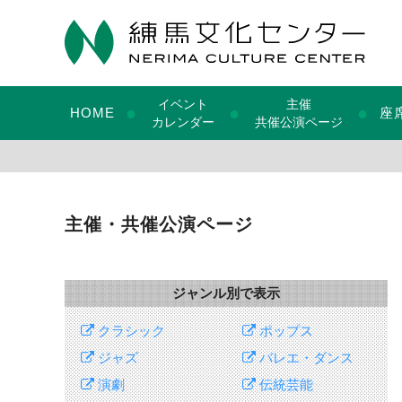
イベント
主催
●
●
●
HOME
座
カレンダー
共催公演ページ
主催・共催公演ページ
ジャンル別で表示
クラシック
ポップス
ジャズ
バレエ・ダンス
演劇
伝統芸能