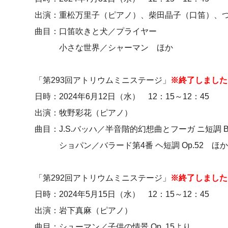
出演：重松万里子（ピアノ）、柴田晶子（口笛）、
曲目：口笛吹きと犬／プライヤー
小さな世界／シャーマン ほか
「第293回アトリウムミニステージ」
※終了しました
日時：2024年6月12日（水） 12：15～12：45
出演：牧野彩花（ピアノ）
曲目：J.S.バッハ／半音階的幻想曲とフーガ ニ短調 B
ショパン／バラード第4番 ヘ短調 Op.52 ほか
「第292回アトリウムミニステージ」
※終了しました
日時：2024年5月15日（水） 12：15～12：45
出演：岩下真麻（ピアノ）
曲目：シューマン／子供の情景 Op. 15より