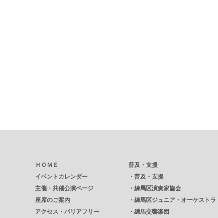
ＨＯＭＥ
普及・支援
イベントカレンダー
・
普及・支援
主催・共催公演ページ
・
練馬区演奏家協会
座席のご案内
・
練馬区ジュニア・オーケストラ
アクセス・バリアフリー
・
練馬交響楽団