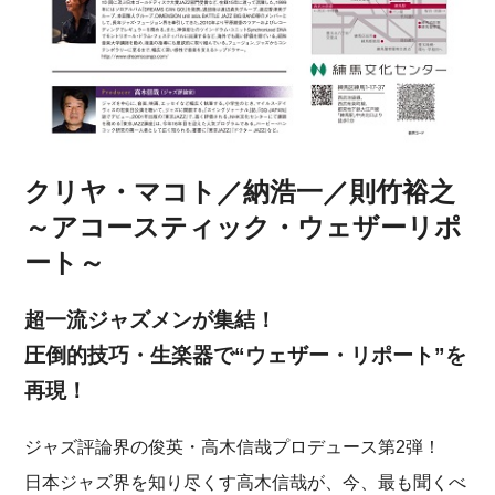
クリヤ・マコト／納浩一／則竹裕之
～アコースティック・ウェザーリポ
ート～
超一流ジャズメンが集結！
圧倒的技巧・生楽器で“ウェザー・リポート”を
再現！
ジャズ評論界の俊英・高木信哉プロデュース第2弾！
日本ジャズ界を知り尽くす高木信哉が、今、最も聞くべ