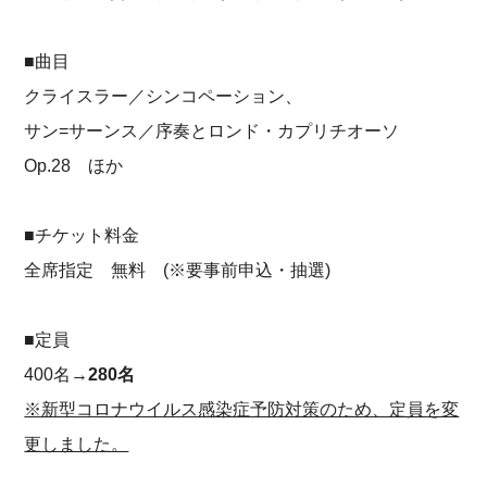
■曲目
クライスラー／シンコペーション、
サン=サーンス／序奏とロンド・カプリチオーソ
Op.28 ほか
■チケット料金
全席指定 無料 (※要事前申込・抽選)
■定員
400名→
280名
※新型コロナウイルス感染症予防対策のため、定員を変
更しました。