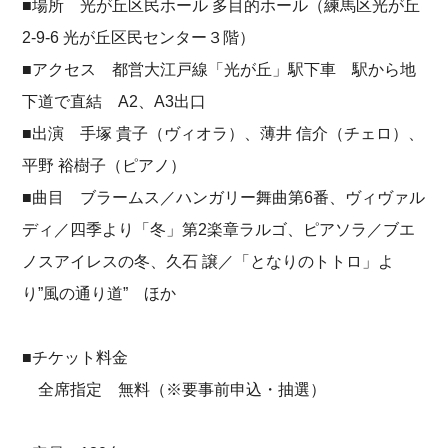
■場所 光が丘区民ホール 多目的ホール（練馬区光が丘
2-9-6 光が丘区民センター３階）
■アクセス 都営大江戸線「光が丘」駅下車 駅から地
下道で直結 A2、A3出口
■出演 手塚 貴子（ヴィオラ）、薄井 信介（チェロ）、
平野 裕樹子（ピアノ）
■曲目 ブラームス／ハンガリー舞曲第6番、ヴィヴァル
ディ／四季より「冬」第2楽章ラルゴ、ピアソラ／ブエ
ノスアイレスの冬、久石 譲／「となりのトトロ」よ
り”風の通り道” ほか
■チケット料金
全席指定 無料（※要事前申込・抽選）