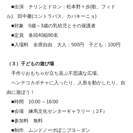
■出演 チリンとドロン：松本野々歩(歌、フィド
ル)、田中馨(コントラバス、カバキーニョ)
■対象 0歳～3歳の乳幼児とその保護者
■定員 各回40組80名
■入場料 全席自由 大人：500円 子ども：100円
（３）子どもの遊び場
手作りおもちゃが立ち並ぶ不思議な広場。
ヘンテコカボチャに入ったり、人形を動かしたり、自
由に遊ぼう！
■時間 10:00 ～16:00
■会場 練馬文化センターギャラリー（２F）
■参加料 無料
■制作 ムンドノーボぽこブヨ～ダン