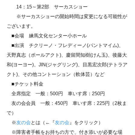
14：15～第2部 サーカスショー
※サーカスショーの開始時間は変更になる可能性が
ございます。
■会場 練馬文化センター小ホール
■出演 チクリーノ・フレディーノ(パントマイム)、
天野真志（ポールアクト)、慶留間知樹(けん玉)、後藤大
和(ヨーヨー)、JIN(ジャグリング)、目黒宏次郎(テトラア
クト)、その他コントーション（軟体芸）など
■チケット料金
全席指定 一般：500円 車いす席：250円
友の会会員 一般：450円 車いす席：225円（2枚ま
で）
※
友の会
とは（←『
友の会
』をクリック）
※障害者手帳をお持ちの方で、付き添いが必要な場