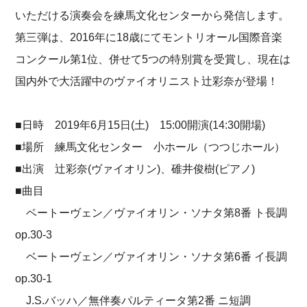
いただける演奏会を練馬文化センターから発信します。
第三弾は、2016年に18歳にてモントリオール国際音楽
コンクール第1位、併せて5つの特別賞を受賞し、現在は
国内外で大活躍中のヴァイオリニスト辻彩奈が登場！
■日時 2019年6月15日(土) 15:00開演(14:30開場)
■場所 練馬文化センター 小ホール（つつじホール）
■出演 辻彩奈(ヴァイオリン)、碓井俊樹(ピアノ)
■曲目
ベートーヴェン／ヴァイオリン・ソナタ第8番 ト長調
op.30-3
ベートーヴェン／ヴァイオリン・ソナタ第6番 イ長調
op.30-1
J.S.バッハ／無伴奏パルティータ第2番 ニ短調