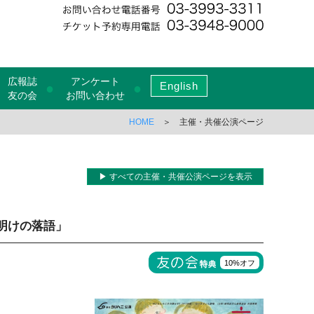
広報誌
アンケート
English
●
●
友の会
お問い合わせ
HOME
＞ 主催・共催公演ページ
▶ すべての主催・共催公演ページを表示
明けの落語」
10%オフ