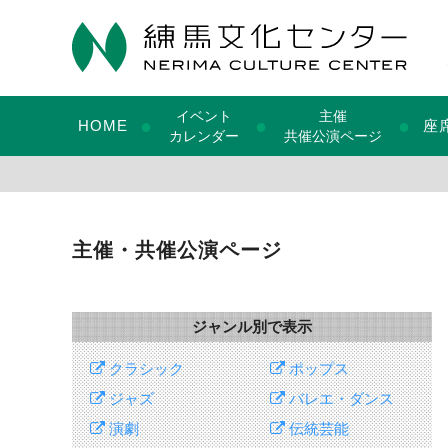
イベント
主催
●
●
●
HOME
座
カレンダー
共催公演ページ
主催・共催公演ページ
ジャンル別で表示
クラシック
ポップス
ジャズ
バレエ・ダンス
演劇
伝統芸能