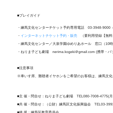
■プレイガイド
・練馬文化センターチケット予約専用電話 03-3948-9000（
・
インターネットチケット予約・販売
（要利用登録【無料】）​
・練馬文化センター／大泉学園ゆめりあホール 窓口（10時
・ねりま子ども劇場 nerima.kogeki＠gmail.com (携
■注意事項
※車いす席、難聴者イヤホンをご希望のお客様は、練馬文化
■主 催・問合せ：ねりま子ども劇場 TEL080-7008-4775(月・木
■共 催・問合せ：（公財）練馬区文化振興協会 TEL03-3993-
■後 援：練馬区教育委員会