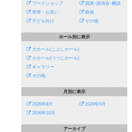
ワークショップ
講座･講演会･解説
寄席・お笑い
映画
子ども向け
その他
ホール別に表示
大ホール(こぶしホール)
小ホール(つつじホール)
ギャラリー
その他
月別に表示
2026年8月
2026年9月
2026年10月
アーカイブ