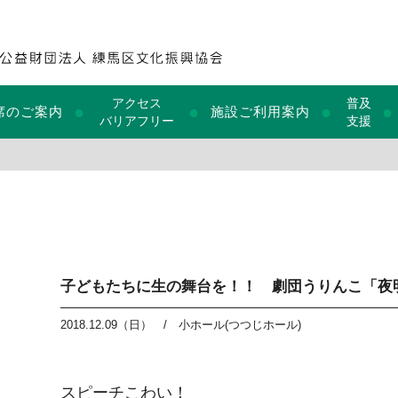
アクセス
普及
●
●
●
●
席のご案内
施設ご利用案内
バリアフリー
支援
子どもたちに生の舞台を！！ 劇団うりんこ「夜
2018.12.09（日）
/
小ホール(つつじホール)
スピーチこわい！