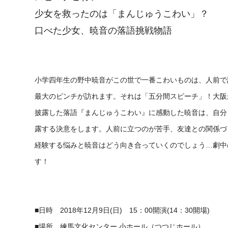
少女を救ったのは「まんじゅうこわい」？
口べた少女、暁音の落語挑戦物語
小学四年生の野中暁音がこの世で一番こわいものは、人前で
最大のピンチが訪れます。それは「五分間スピーチ」！大阪
披露した落語『まんじゅうこわい』に感動した暁音は、自分
露する決意をします。人前に立つのが苦手、友達との関係づ
経験する悩みと暁音はどう向き合っていくのでしょう…劇中
す！
■日時 2018年12月9日(日) 15：00開演(14：30開場)
■場所 練馬文化センター 小ホール（つつじホール）