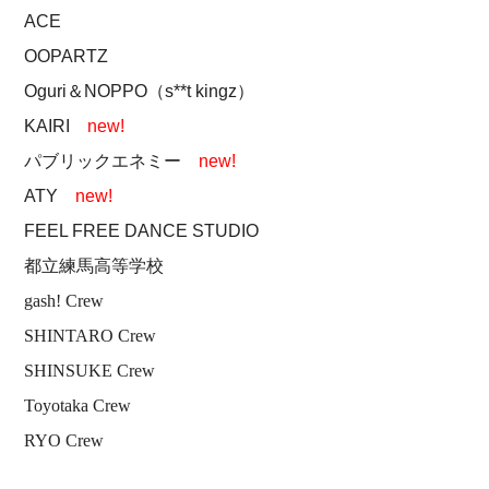
ACE
OOPARTZ
Oguri＆NOPPO（s**t kingz）
KAIRI
new!
パブリックエネミー
new!
ATY
new!
FEEL FREE DANCE STUDIO
都立練馬高等学校
gash! Crew
SHINTARO Crew
SHINSUKE Crew
Toyotaka Crew
RYO Crew