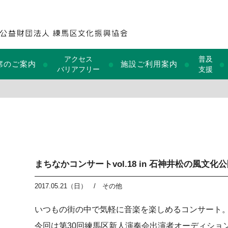
アクセス
普及
●
●
●
●
席のご案内
施設ご利用案内
バリアフリー
支援
まちなかコンサートvol.18 in 石神井松の風文化
2017.05.21（日）
/
その他
いつもの街の中で気軽に音楽を楽しめるコンサート
今回は第30回練馬区新人演奏会出演者オーディショ