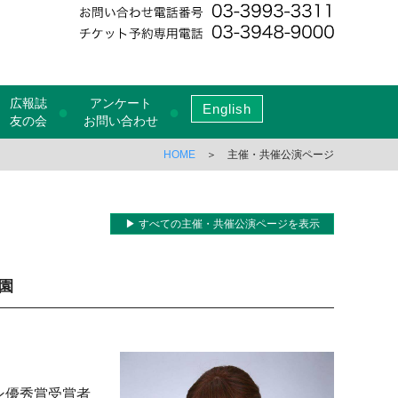
広報誌
アンケート
English
●
●
友の会
お問い合わせ
HOME
＞ 主催・共催公演ページ
▶ すべての主催・共催公演ページを表示
公園
。
ン優秀賞受賞者