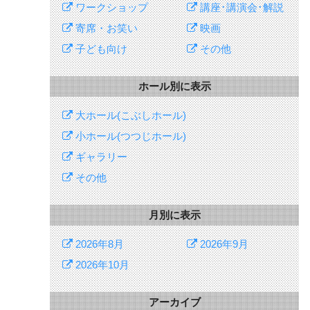
ワークショップ
講座･講演会･解説
寄席・お笑い
映画
子ども向け
その他
ホール別に表示
大ホール(こぶしホール)
小ホール(つつじホール)
ギャラリー
その他
月別に表示
2026年8月
2026年9月
2026年10月
アーカイブ