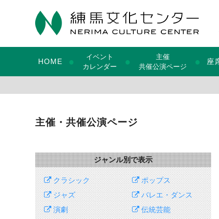
イベント
主催
●
●
●
HOME
座
カレンダー
共催公演ページ
主催・共催公演ページ
ジャンル別で表示
クラシック
ポップス
ジャズ
バレエ・ダンス
演劇
伝統芸能