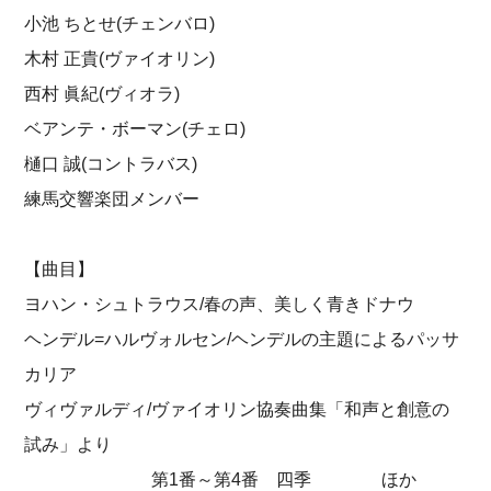
小池 ちとせ(チェンバロ)
木村 正貴(ヴァイオリン)
西村 眞紀(ヴィオラ)
ベアンテ・ボーマン(チェロ)
樋口 誠(コントラバス)
練馬交響楽団メンバー
【曲目】
ヨハン・シュトラウス/春の声、美しく青きドナウ
ヘンデル=ハルヴォルセン/ヘンデルの主題によるパッサ
カリア
ヴィヴァルディ/ヴァイオリン協奏曲集「和声と創意の
試み」より
第1番～第4番 四季 ほか