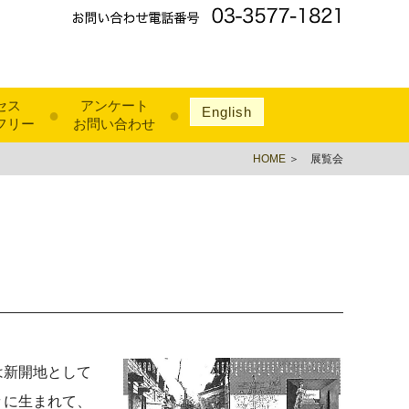
セス
アンケート
English
●
●
フリー
お問い合わせ
HOME
＞ 展覧会
は新開地として
々に生まれて、