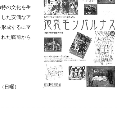
独特の文化を生
とした安価なア
を形成するに至
された戦前から
日（日曜）