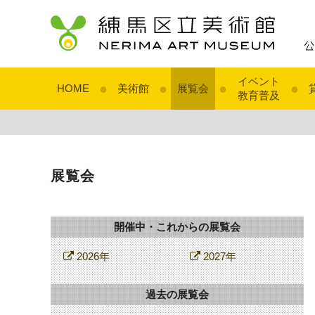
イベント
●
●
●
●
HOME
美術館
展覧会
教育普及
展覧会
開催中・これからの展覧会
2026年
2027年
過去の展覧会