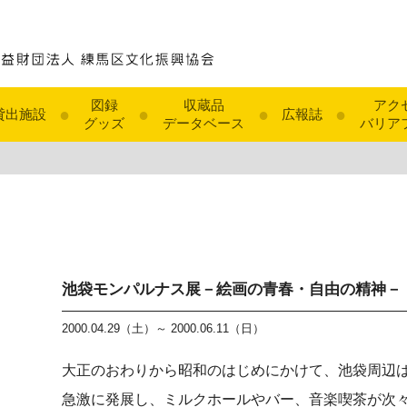
図録
収蔵品
アク
●
●
●
●
貸出施設
広報誌
グッズ
データベース
バリア
池袋モンパルナス展－絵画の青春・自由の精神－
2000.04.29（土）～ 2000.06.11（日）
大正のおわりから昭和のはじめにかけて、池袋周辺
急激に発展し、ミルクホールやバー、音楽喫茶が次