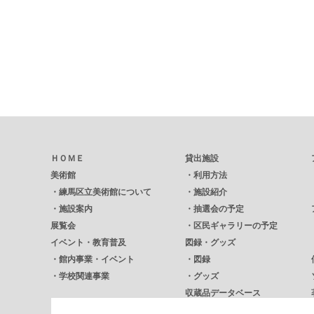
ＨＯＭＥ
貸出施設
美術館
・
利用方法
・
練馬区立美術館について
・
施設紹介
・
施設案内
・
抽選会の予定
展覧会
・
区民ギャラリーの予定
イベント・教育普及
図録・グッズ
・
館内事業・イベント
・
図録
・
学校関連事業
・
グッズ
収蔵品データベース
広報誌