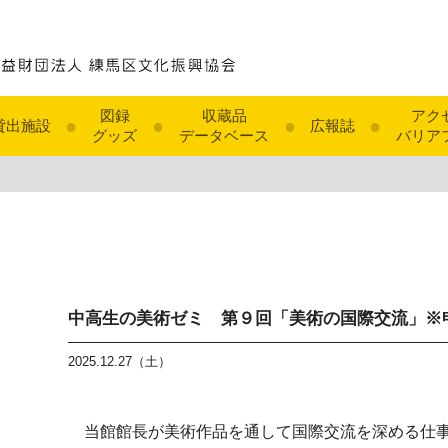
図録
収蔵品
アク
●
●
●
●
貸出施設
広報誌
グッズ
データベース
バリア
中高生の美術ゼミ 第９回「美術の国際交流」※
2025.12.27（土）
当館館長が美術作品を通して国際交流を深める仕事