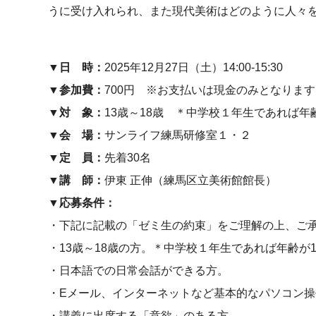
うに受け入れられ、また現代美術はどのように人々
▼日 時：
2025年12月27日（土）14:00-15:30
▼参加費：
700円 ※お支払いは現金のみとなります
▼対 象：
13歳～18歳 ＊中学校１年生であれば年
▼会 場：
サンライフ練馬研修室１・２
▼定 員：
先着30名
▼講 師：
伊東 正伸（練馬区立美術館館長）
▼応募条件：
・下記に記載の「ゼミ生の約束」をご理解の上、ご
・13歳～18歳の方。＊中学校１年生であれば年齢が
・日本語での日常会話ができる方。
・Eメール、インターネットなど基本的なパソコン
・講義に出席する「意欲」のある方。