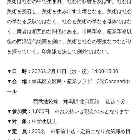
美術は社会の中で生まれ、社会に影響を及ぼす。社会は
美術を受容し、美術を生み出す土壌となる。美術は社会
の単なる反映ではなく、社会も美術の単なる母体ではな
く、両者は相互的な関係にある。市民革命、産業革命以
後の西洋近代絵画を例に、美術と社会の密接なつながり
を探っていく。印象派も決して例外ではない。
▼日 時：
2026年2月11日（水・祝）14:00-15:30
▼会 場：
練馬区立区民・産業プラザ 3階Coconeriホ
ール
西武池袋線 練馬駅 北口直結 徒歩１分
▼参加費：
1,000円 ※お支払いは現金のみとなります
▼対 象：
中学生以上
▼定 員：
200名 ※事前申込・定員になり次第締め切