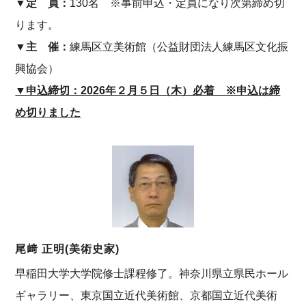
▼定 員：
130名 ※事前申込・定員になり次第締め切
ります。
▼主 催：
練馬区立美術館（公益財団法人練馬区文化振
興協会）
▼申込締切：2026年２月５日（木）必着 ※申込は締
め切りました
尾﨑 正明(美術史家)
早稲田大学大学院修士課程修了。神奈川県立県民ホール
ギャラリー、東京国立近代美術館、京都国立近代美術