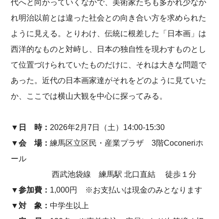
代へと向かっていくなかで、美術家たちも多かれ少なか
れ明治以前とは違った社会との向き合い方を求められた
ように見える。とりわけ、伝統に根差した「日本画」は
西洋的なものと対峙し、日本の独自性を現わすものとし
て位置づけられていたものだけに、それは大きな問題で
あった。近代の日本画家達がそれをどのように見ていた
か、ここでは横山大観を中心に探ってみる。
▼日 時：
2026年2月7日（土）14:00-15:30
▼会 場：
練馬区立区民・産業プラザ 3階Coconeriホ
ール
西武池袋線 練馬駅 北口直結 徒歩１分
▼参加費：
1,000円 ※お支払いは現金のみとなります
▼対 象：
中学生以上