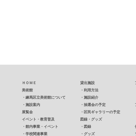
ＨＯＭＥ
貸出施設
美術館
・
利用方法
・
練馬区立美術館について
・
施設紹介
・
施設案内
・
抽選会の予定
展覧会
・
区民ギャラリーの予定
イベント・教育普及
図録・グッズ
・
館内事業・イベント
・
図録
・
学校関連事業
・
グッズ