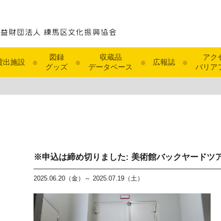
図録
収蔵品
アク
●
●
●
●
貸出施設
広報誌
グッズ
データベース
バリア
※申込は締め切りました: 美術館バックヤードツ
2025.06.20（金）～ 2025.07.19（土）