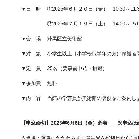
▼日 時 ①2025年６月２０日（金） 10:30～11:3
②2025年７月１９日（土） 14:00～15:0
▼会 場 練馬区立美術館
▼対 象 小学生以上（小学校低学年の方は保護者
▼定 員 25名（要事前申込・抽選）
▼参加費 無料
▼内 容 当館の学芸員が美術館の裏側をご案内し
【申込締切】
2025
年
6
月
6
日（金）必着
※申込は
※当選・落選にかかわらず抽選結果を締切日から
1
週