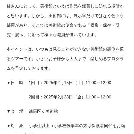
皆さんにとって、美術館といえば作品を鑑賞しに訪れる場所か
と思います。しかし、美術館には、展示室だけではなく色々な
部屋があり、そこでは美術館の使命である「収集・保存・研
究・展示」に沿って様々な職員が働いています。
本イベントは、いつもは見ることができない美術館の裏側を巡
るツアーです。小さいお子様から大人まで、楽しめるプログラ
ムを予定しております。
▼日 時
1
回目：
2025
年
2
月
15
日（土）
11:00
～
12:00
2
回目：
2025
年
2
月
28
日（金）
11:00
～
12:00
▼会 場 練馬区立美術館
▼対 象 小学生以上（小学校低学年の方は保護者同伴をお願