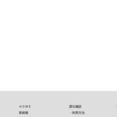
ＨＯＭＥ
貸出施設
美術館
・
利用方法