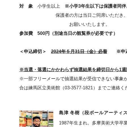
対 象
小学生以上
※小学3年生以下は保護者同伴
保護者の方は当日ご同席いただき、刃物
お願いいたします。
参加費 500円（別途当日の観覧券が必要です）
＜申込締切＞
2024年５月31日（金）必着
※申込
※当選・落選にかかわらず抽選結果を締切日から1週
※一部フリーメールで抽選結果が受信できない事象
合は練馬区立美術館（03-3577-1821）までご連絡
島津 冬樹（段ボールアーティ
1987年生まれ。多摩美術大学卒