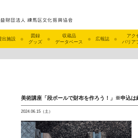
図録
収蔵品
アク
●
●
●
●
貸出施設
広報誌
グッズ
データベース
バリア
美術講座「段ボールで財布を作ろう！」※申込は
2024.06.15（土）