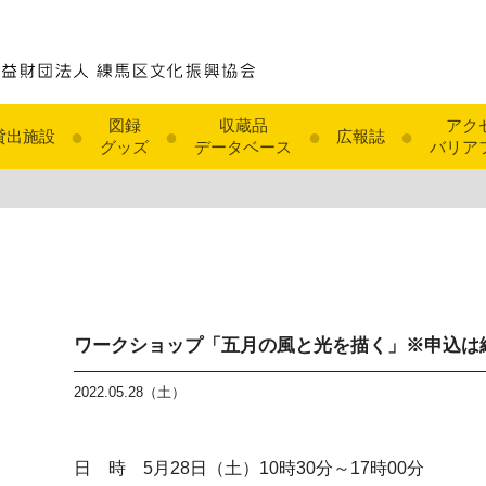
図録
収蔵品
アク
●
●
●
●
貸出施設
広報誌
グッズ
データベース
バリア
ワークショップ「五月の風と光を描く」※申込は
2022.05.28（土）
日 時 5月28日（土）10時30分～17時00分