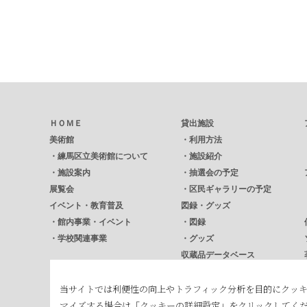
ＨＯＭＥ
貸出施設
美術館
・
利用方法
・
練馬区立美術館について
・
施設紹介
・
施設案内
・
抽選会の予定
展覧会
・
区民ギャラリーの予定
イベント・教育普及
図録・グッズ
・
館内事業・イベント
・
図録
・
学校関連事業
・
グッズ
収蔵品データベース
広報誌
当サイトでは利便性の向上やトラフィック分析を目的にクッ
・
美術館ニュース
マイズする場合は「クッキーの詳細設定」をクリックしてく
・
NERICUL ねりかる