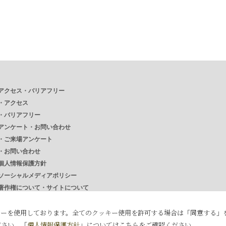
アクセス・バリアフリー
・
アクセス
・
バリアフリー
アンケート・お問い合わせ
・
ご来場アンケート
・
お問い合わせ
個人情報保護方針
ソーシャルメディアポリシー
著作権について・サイトについて
リンク
キーを使用しております。全てのクッキー使用を許可する場合は「同意する」
クッキーの詳細設定
ださい。「
個人情報保護方針
」についてはこちらをご確認ください。
English