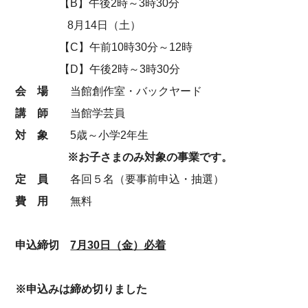
【B】午後2時～3時30分
8月14日（土）
【C】午前10時30分～12時
【D】午後2時～3時30分
会 場
当館創作室・バックヤード
講 師
当館学芸員
対 象
5歳～小学2年生
※お子さまのみ対象の事業です。
定 員
各回５名（要事前申込・抽選）
費 用
無料
申込締切
7月30日（金）必着
※申込みは締め切りました