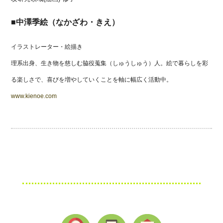
■中澤季絵（なかざわ・きえ）
イラストレーター・絵描き
理系出身、生き物を慈しむ脇役蒐集（しゅうしゅう）人。絵で暮らしを彩
る楽しさで、喜びを増やしていくことを軸に幅広く活動中。
www.kienoe.com