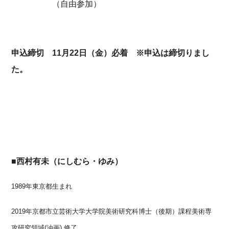
（自由参加）
申込締切 11月22日（金）必着 ※申込は締切りまし
た。
■西村有未（にしむら・ゆみ）
1989
年東京都生まれ
2019
年京都市立芸術大学大学院美術研究科博士（後期）課程美術専
攻研究領域
(
油画
)
修了