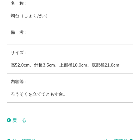
名 称：
燭台（しょくだい）
備 考：
サイズ：
高52.0cm、針長3.5cm、上部径10.0cm、底部径21.0cm
内容等：
ろうそくを立ててともす台。
戻 る