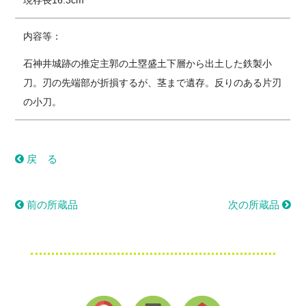
現存長16.3cm
内容等：
石神井城跡の推定主郭の土塁盛土下層から出土した鉄製小
刀。刃の先端部が折損するが、茎まで遺存。反りのある片刃
の小刀。
戻 る
前の所蔵品
次の所蔵品