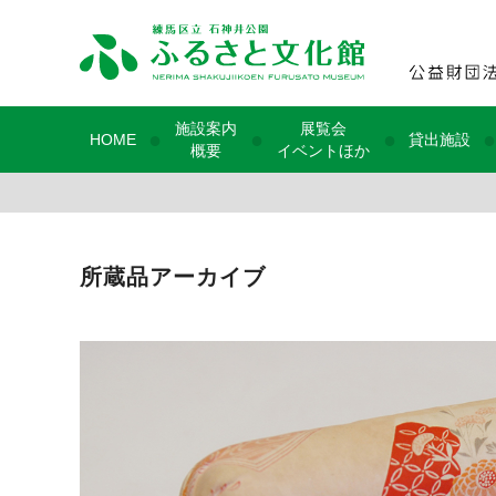
施設案内
展覧会
●
●
●
●
HOME
貸出施設
概要
イベントほか
所蔵品アーカイブ