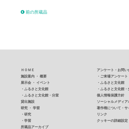
前の所蔵品
ＨＯＭＥ
アンケート・お問い
施設案内 ・ 概要
・
ご来場アンケート
展示会 ・ イベント
・
ふるさと文化館
・
ふるさと文化館
・
ふるさと文化館・
・
ふるさと文化館・分室
個人情報保護方針
貸出施設
ソーシャルメディア
研究 ・ 学習
著作権について・サ
・
研究
リンク
・
学習
クッキーの詳細設定
所蔵品アーカイブ