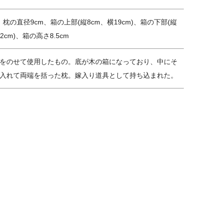
、枕の直径9cm、箱の上部(縦8cm、横19cm)、箱の下部(縦
2cm)、箱の高さ8.5cm
をのせて使用したもの。底が木の箱になっており、中にそ
入れて両端を括った枕。嫁入り道具として持ち込まれた。