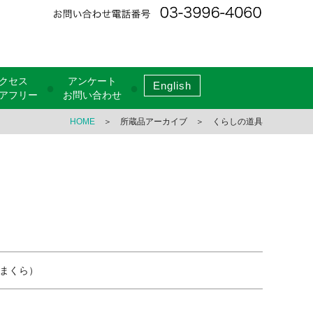
クセス
アンケート
English
●
●
アフリー
お問い合わせ
HOME
＞ 所蔵品アーカイブ ＞ くらしの道具
まくら）