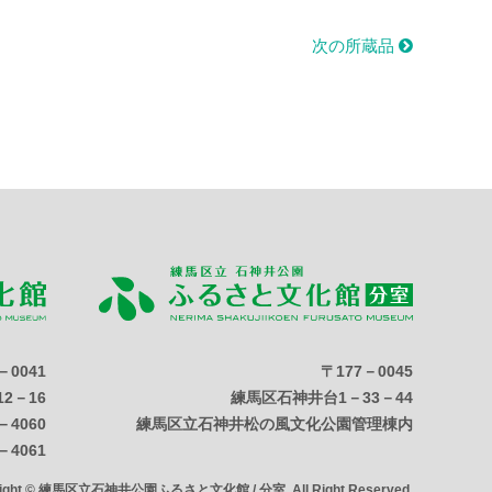
次の所蔵品
－0041
〒177－0045
2－16
練馬区石神井台1－33－44
－4060
練馬区立石神井松の風文化公園管理棟内
－4061
right © 練馬区立石神井公園ふるさと文化館 / 分室. All Right Reserved.