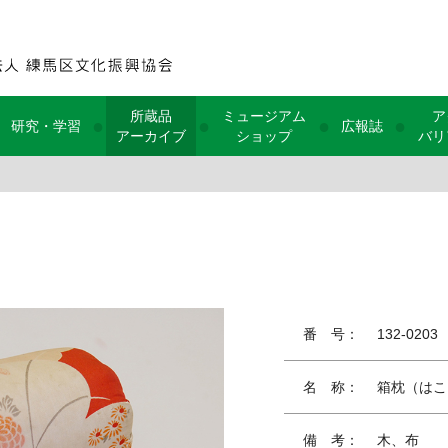
所蔵品
ミュージアム
ア
●
●
●
●
研究・学習
広報誌
アーカイブ
ショップ
バリ
番 号：
132-0203
名 称：
箱枕（はこ
備 考：
木、布