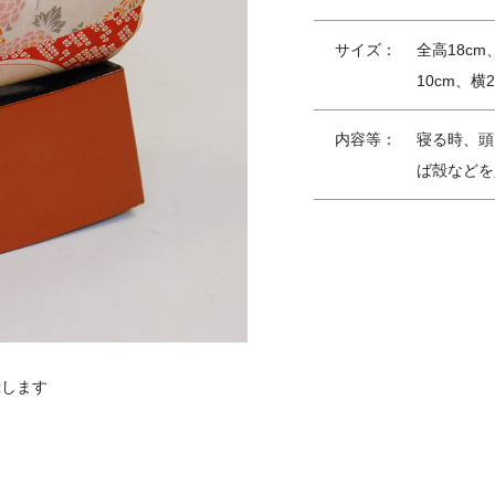
サイズ：
全高18cm
10cm、横2
内容等：
寝る時、頭
ば殻などを
示します