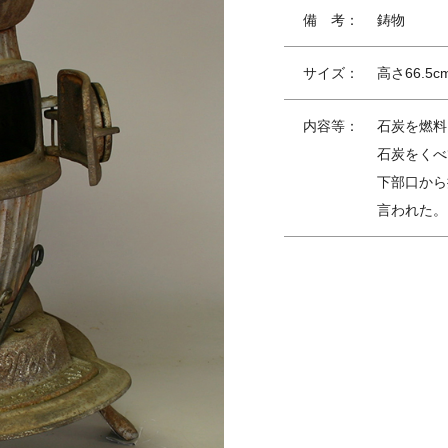
備 考：
鋳物
サイズ：
高さ66.5
内容等：
石炭を燃料
石炭をくべ
下部口から
言われた。