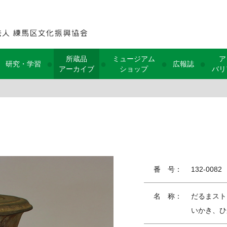
所蔵品
ミュージアム
ア
●
●
●
●
研究・学習
広報誌
アーカイブ
ショップ
バリ
番 号：
132-0082
名 称：
だるまスト
いかき、ひ