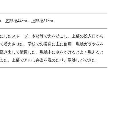
cm、底部径44cm、上部径31cm
にしたストーブ。木材等で火を起こし、上部の投入口から
て着火させた。学校での暖房に主に使用。燃焼ガラや灰を
掻き出して清掃した。燃焼中に水をかけるとよく燃えると
また、上部でアルミ弁当を温めたり、湯沸しができた。