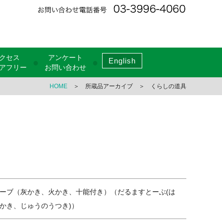
クセス
アンケート
English
●
●
アフリー
お問い合わせ
HOME
＞ 所蔵品アーカイブ ＞ くらしの道具
ーブ（灰かき、火かき、十能付き）（だるますとーぶ(は
かき、じゅうのうつき)）