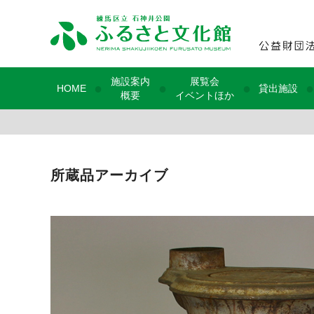
施設案内
展覧会
●
●
●
●
HOME
貸出施設
概要
イベントほか
所蔵品アーカイブ