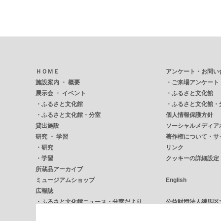
ＨＯＭＥ
アンケート・お問い
施設案内 ・ 概要
・
ご来場アンケート
展示会 ・ イベント
・
ふるさと文化館
・
ふるさと文化館
・
ふるさと文化館・
・
ふるさと文化館・分室
個人情報保護方針
貸出施設
ソーシャルメディア
研究 ・ 学習
著作権について・サ
・
研究
リンク
・
学習
クッキーの詳細設定
所蔵品アーカイブ
ミュージアムショップ
English
広報誌
・
ふるさと文化館ニュース・分室だより
公益財団法人練馬区
・
NERICUL ねりかる
練馬区立練馬文化セ