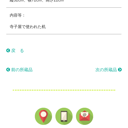
縦32cm、横72cm、高さ22cm
内容等：
寺子屋で使われた机
戻 る
前の所蔵品
次の所蔵品