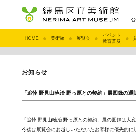
イベント
●
●
●
●
HOME
美術館
展覧会
教育普及
お知らせ
「追悼 野見山暁治 野っ原との契約」展図録の通
「追悼 野見山暁治 野っ原との契約」展の図録は大
今後は展覧会にお越しいただいたお客様に優先的に