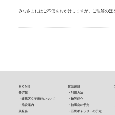
みなさまにはご不便をおかけしますが、ご理解のほ
ＨＯＭＥ
貸出施設
美術館
・
利用方法
・
練馬区立美術館について
・
施設紹介
・
施設案内
・
抽選会の予定
展覧会
・
区民ギャラリーの予定