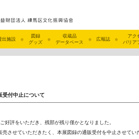
図録
収蔵品
アク
●
●
●
●
貸出施設
広報誌
グッズ
データベース
バリア
販受付中止について
変ご好評をいただき、残部が残り僅かとなりました。
販売させていただきたく、本展図録の通販受付を中止させてい