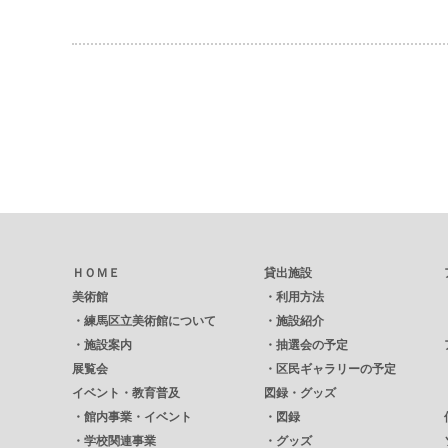
ＨＯＭＥ
貸出施設
美術館
・
利用方法
・
練馬区立美術館について
・
施設紹介
・
施設案内
・
抽選会の予定
展覧会
・
区民ギャラリーの予定
イベント・教育普及
図録・グッズ
・
館内事業・イベント
・
図録
・
学校関連事業
・
グッズ