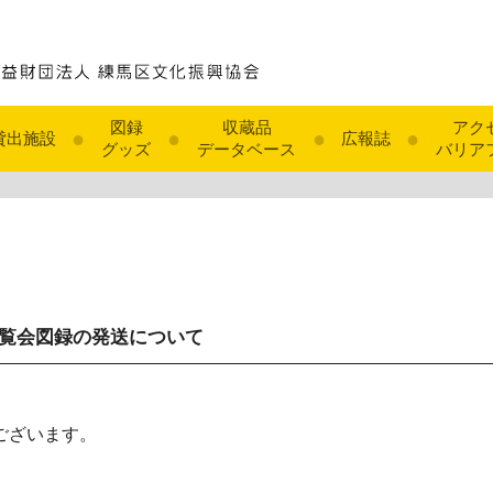
図録
収蔵品
アク
●
●
●
●
貸出施設
広報誌
グッズ
データベース
バリア
覧会図録の発送について
ございます。