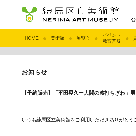
イベント
●
●
●
●
HOME
美術館
展覧会
教育普及
お知らせ
【予約販売】「平田晃久ー人間の波打ちぎわ」展
いつも練馬区立美術館をご利用いただきありがとう