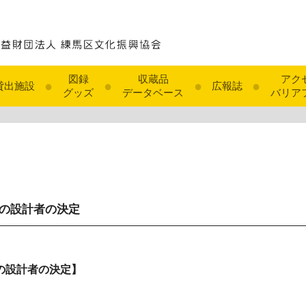
図録
収蔵品
アク
●
●
●
●
貸出施設
広報誌
グッズ
データベース
バリア
の設計者の決定
の設計者の決定】