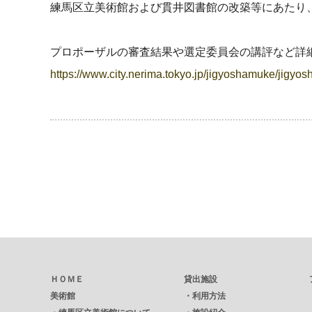
練馬区立美術館および貫井図書館の改築等にあたり
プロポーザルの審査結果や選定委員会の講評など詳
https://www.city.nerima.tokyo.jp/jigyoshamuke/jigyos
ＨＯＭＥ
貸出施設
美術館
・
利用方法