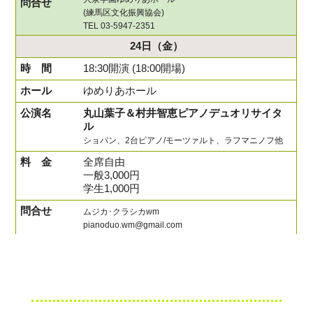
(練馬区文化振興協会)
TEL 03-5947-2351
24日
（金）
18:30開演 (18:00開場)
ゆめりあホール
丸山葉子＆村井智恵ピアノデュオリサイタ
ル
ショパン、2台ピアノ/モーツァルト、ラフマニノフ他
全席自由
一般3,000円
学生1,000円
ムジカ･クラシカwm
pianoduo.wm@gmail.com