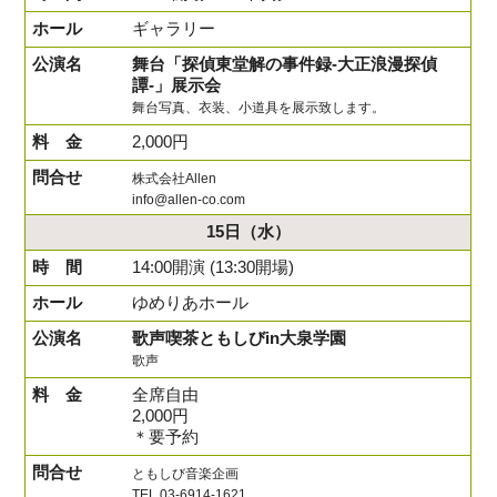
ギャラリー
舞台「探偵東堂解の事件録-大正浪漫探偵
譚-」展示会
舞台写真、衣装、小道具を展示致します。
2,000円
株式会社Allen
info@allen-co.com
15日
（水）
14:00開演 (13:30開場)
ゆめりあホール
歌声喫茶ともしびin大泉学園
歌声
全席自由
2,000円
＊要予約
ともしび音楽企画
TEL 03-6914-1621