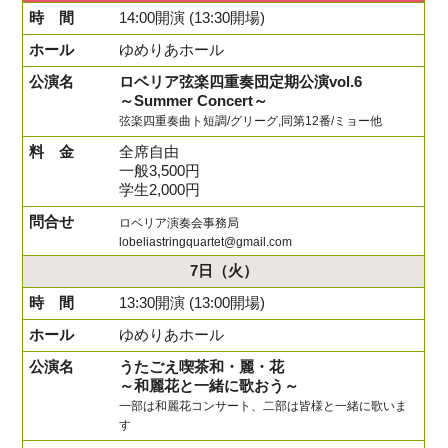
14:00開演 (13:30開場)
ゆめりあホール
ロベリア弦楽四重奏団定期公演vol.6
～Summer Concert～
弦楽四重奏曲ト短調/グリーグ,同第12番/ミョー他
全席自由
一般3,500円
学生2,000円
ロベリア演奏会事務局
lobeliastringquartet@gmail.com
7日
（火）
13:30開演 (13:00開場)
ゆめりあホール
うたごえ喫茶和・麗・花
～和麗花と一緒に歌おう～
一部は和麗花コンサート、二部は皆様と一緒に歌いま
す