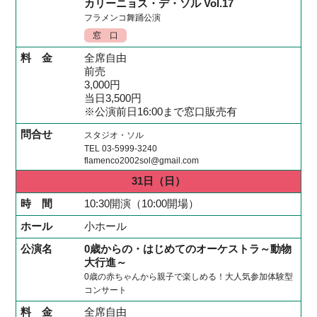
カリーニョス・デ・ソル Vol.17
フラメンコ舞踊公演
窓 口
全席自由
前売
3,000円
当日3,500円
※公演前日16:00まで窓口販売有
スタジオ・ソル
TEL 03-5999-3240
flamenco2002sol@gmail.com
31日
（日）
10:30開演（10:00開場）
小ホール
0歳からの・はじめてのオーケストラ～動物
大行進～
0歳の赤ちゃんから親子で楽しめる！大人気参加体験型
コンサート
全席自由