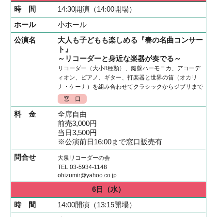
14:30開演（14:00開場）
小ホール
大人も子どもも楽しめる『春の名曲コンサー
ト』
～リコーダーと身近な楽器が奏でる～
リコーダー（大小8種類）、鍵盤ハーモニカ、アコーデ
ィオン、ピアノ、ギター、打楽器と世界の笛（オカリ
ナ・ケーナ）を組み合わせてクラシックからジブリまで
窓 口
全席自由
前売3,000円
当日3,500円
※公演前日16:00まで窓口販売有
大泉リコーダーの会
TEL 03-5934-1148
ohizumir@yahoo.co.jp
6日
（水）
14:00開演（13:15開場）