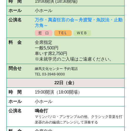
19:00開演 (18:30開場)
小ホール
万作・萬斎狂言の会～舟渡聟・魚説法・止動
方角～
窓 口
TEL
WEB
全席指定
一般5,500円
車いす席2,750円
※未就学児のご入場はご遠慮ください。
練馬文化センター 予約電話
TEL 03-3948-9000
22日
（金）
19:00開演（18:00開場）
小ホール
鳴命打
マリンバソロ・アンサンブルの他、クラシック音楽を打
楽器のみの編成にアレンジして演奏する