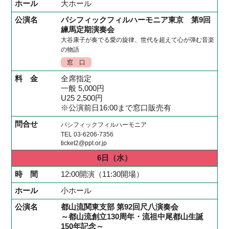
大ホール
パシフィックフィルハーモニア東京 第9回
練馬定期演奏会
大谷康子が奏でる愛の旋律、世代を超えて心が弾む音楽
の物語
窓 口
全席指定
一般 5,000円
U25 2,500円
※公演前日16:00まで窓口販売有
パシフィックフィルハーモニア
TEL 03-6206-7356
ticket2@ppt.or.jp
6日
（水）
12:00開演（11:30開場）
小ホール
都山流関東支部 第92回尺八演奏会
～都山流創立130周年・流祖中尾都山生誕
150年記念～